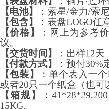
【表盘材料】
：铜片/过环
【电池】
：索星/金力/索尼
【包含】
：表盘LOGO
【价格】
：网上为参考
议。
【交货时间】
：出样12天
【付款方式】
：预付30
【包装】
：单个表入一个P
或者20只一个纸盒（也
【箱规】
：41*28*29
15KG。