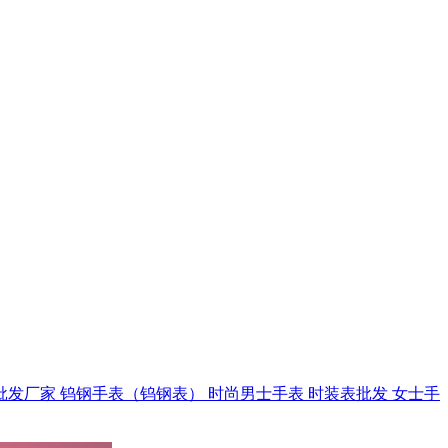
批发厂家
钨钢手表（钨钢表）
时尚男士手表
时装表批发
女士手