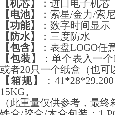
【机芯】
：进口电子机芯
【电池】
：索星
/
金力
/
索
【功能】
：数字时间显示
【防水】
：三度防水
【包含】
：表盘
LOGO
任
【包装】
：单个表入一个
或者
20
只一个纸盒（也可
【箱规】
：
41*28*29.200
15KG
。
（此重量仅供参考，最终
铁盒
/
胶盒
/
木盒包装：
1 P