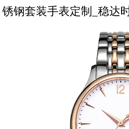
锈钢套装手表定制_稳达