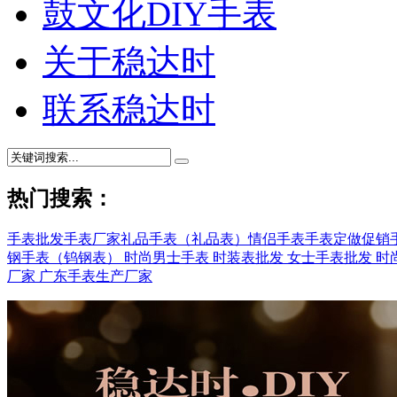
鼓文化DIY手表
关于稳达时
联系稳达时
热门搜索：
手表批发
手表厂家
礼品手表（礼品表）
情侣手表
手表定做
促销
钢手表（钨钢表）
时尚男士手表
时装表批发
女士手表批发
时
厂家
广东手表生产厂家