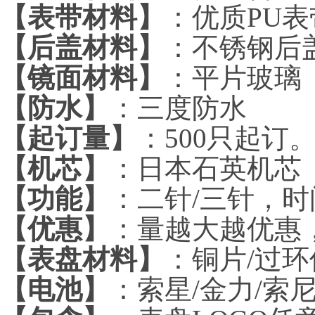
【表带材料】
：优质PU
【后盖材料】
：不锈钢后
【镜面材料】
：平片玻璃
【防水】
：三度防水
【起订量】
：500只起订
【机芯】
：日本石英机芯
【功能】
：二针/三针，时
【优惠】
：量越大越优惠
【表盘材料】
：铜片/过环
【电池】
：索星/金力/索尼