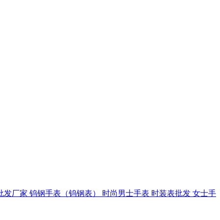
批发厂家
钨钢手表（钨钢表）
时尚男士手表
时装表批发
女士手