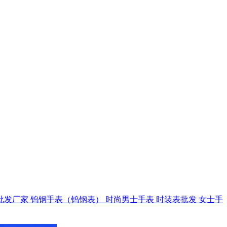
批发厂家
钨钢手表（钨钢表）
时尚男士手表
时装表批发
女士手