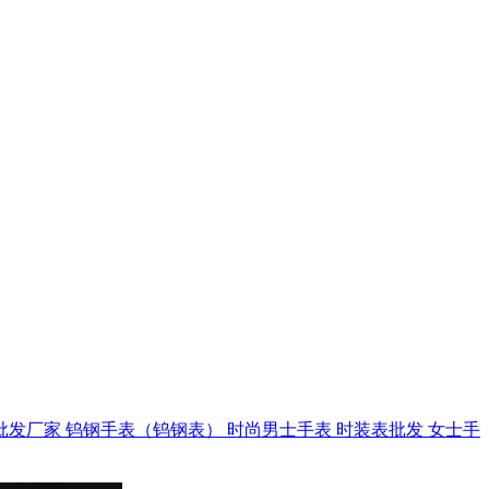
批发厂家
钨钢手表（钨钢表）
时尚男士手表
时装表批发
女士手