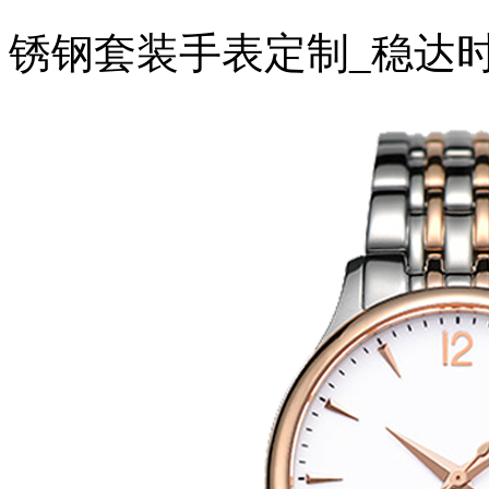
锈钢套装手表定制_稳达