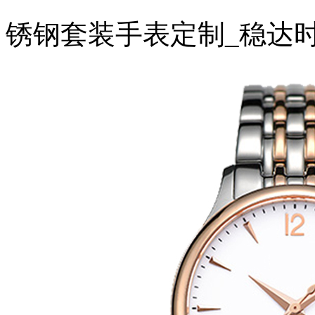
锈钢套装手表定制_稳达