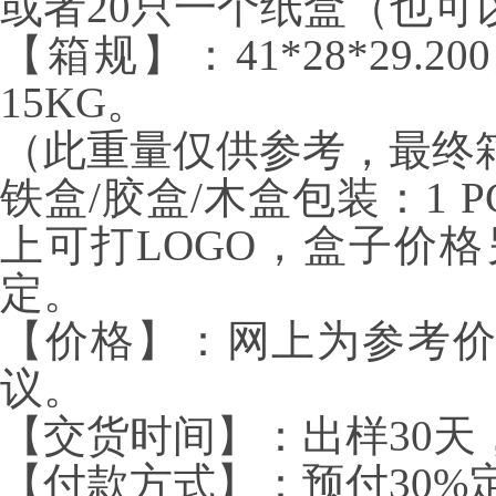
或者
20
只一个纸盒（也可
【箱规】：
41*28*29.200
15KG
。
（此重量仅供参考，最终
铁盒
/
胶盒
/
木盒包装：
1 P
上可打
LOGO
，盒子价格
定。
【价格】：网上为参考
议。
【交货时间】：出样30天
【付款方式】：预付
30%