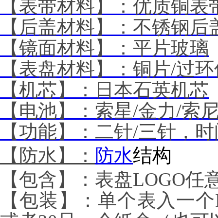
【表带材料】：优质铜表
【后盖材料】：不锈钢后
【镜面材料】：平片玻璃
【表盘材料】：铜片
/
过环
【机芯】：日本石英机芯
【电池】：索星
/
金力
/
索
【功能】：二针
/
三针，时
结构
【防水】：
防水
【包含】：表盘
LOGO
任
【包装】：单个表入一个